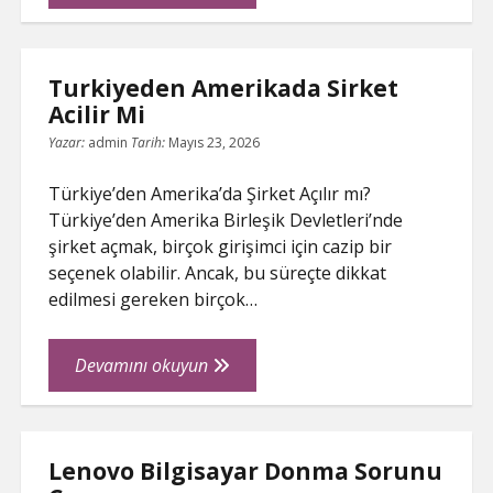
Bicme
Robotu
Kullanmanin
Turkiyeden Amerikada Sirket
Avantajlari
Acilir Mi
Yazar:
admin
Tarih:
Mayıs 23, 2026
Türkiye’den Amerika’da Şirket Açılır mı?
Türkiye’den Amerika Birleşik Devletleri’nde
şirket açmak, birçok girişimci için cazip bir
seçenek olabilir. Ancak, bu süreçte dikkat
edilmesi gereken birçok…
Turkiyeden
Devamını okuyun
Amerikada
Sirket
Acilir
Lenovo Bilgisayar Donma Sorunu
Mi