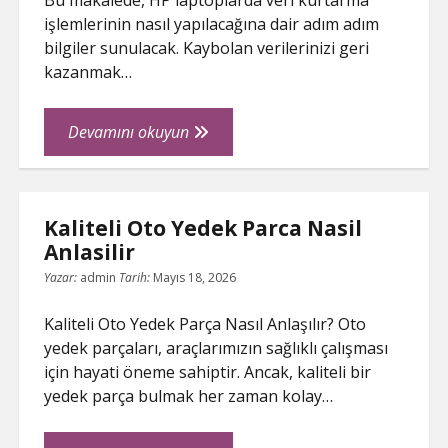
Bu makalede, HP laptoplarda veri kurtarma
işlemlerinin nasıl yapılacağına dair adım adım
bilgiler sunulacak. Kaybolan verilerinizi geri
kazanmak…
Hp
Devamını okuyun
Laptop
Veri
Kurtarma
Kaliteli Oto Yedek Parca Nasil
İslemleri
Anlasilir
Nasil
Yapilir
Yazar:
admin
Tarih:
Mayıs 18, 2026
Kaliteli Oto Yedek Parça Nasıl Anlaşılır? Oto
yedek parçaları, araçlarımızın sağlıklı çalışması
için hayati öneme sahiptir. Ancak, kaliteli bir
yedek parça bulmak her zaman kolay…