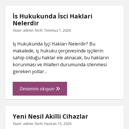
Uzun
ŞIFRESIZ
Omurlu
İs Hukukunda İsci Haklari
Mu
Nelerdir
Yazar:
admin
Tarih:
Temmuz 1, 2026
İş Hukukunda İşçi Hakları Nelerdir? Bu
makalede, iş hukuku çerçevesinde işçilerin
sahip olduğu haklar ele alınacak, bu hakların
korunması ve ihlalleri durumunda izlenmesi
gereken yollar…
İs
Devamını okuyun
Hukukunda
İsci
Haklari
Yeni Nesil Akilli Cihazlar
Nelerdir
Yazar:
admin
Tarih:
Haziran 15, 2026