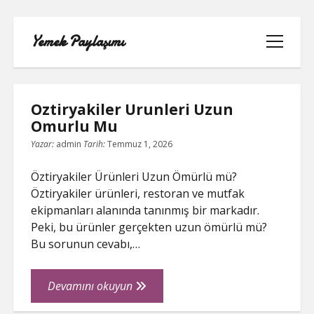
Yemek Paylaşımı
menüyü
aç
Yemek
Oztiryakiler Urunleri Uzun
Paylaşımı
Omurlu Mu
Posts
Yazar:
admin
Tarih:
Temmuz 1, 2026
LISTE
Öztiryakiler Ürünleri Uzun Ömürlü mü?
SAYFA LISTESI
Öztiryakiler ürünleri, restoran ve mutfak
ekipmanları alanında tanınmış bir markadır.
SPOTIFY TAKIPÇI YÜKSELTME
Peki, bu ürünler gerçekten uzun ömürlü mü?
ÜCRETSIZ
Bu sorunun cevabı,…
TIKTOK GIZLI CANLI YAYIN IZLEME
Oztiryakiler
Devamını okuyun
Urunleri
TWITTER IZLENME GÖNDERME