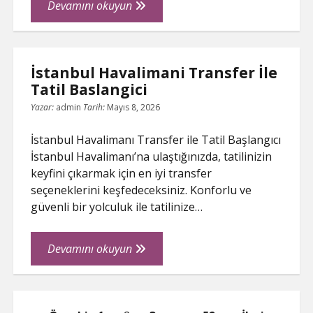
Kaliteli
Devamını okuyun
Oto
Yedek
Parca
İstanbul Havalimani Transfer İle
Nasil
Tatil Baslangici
Anlasilir
Yazar:
admin
Tarih:
Mayıs 8, 2026
İstanbul Havalimanı Transfer ile Tatil Başlangıcı
İstanbul Havalimanı’na ulaştığınızda, tatilinizin
keyfini çıkarmak için en iyi transfer
seçeneklerini keşfedeceksiniz. Konforlu ve
güvenli bir yolculuk ile tatilinize…
İstanbul
Devamını okuyun
Havalimani
Transfer
İle