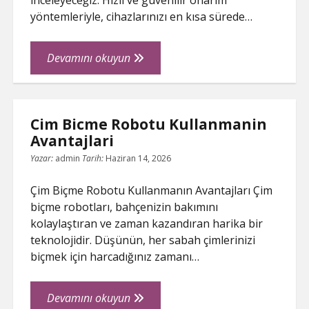
inceleyeceğiz. Hızlı ve güvenilir onarım
yöntemleriyle, cihazlarınızı en kısa sürede…
Lenovo
Devamını okuyun
Servis
Ankara
Hizli
Cim Bicme Robotu Kullanmanin
Onarim
Avantajlari
Sureci
Yazar:
admin
Tarih:
Haziran 14, 2026
Çim Biçme Robotu Kullanmanın Avantajları Çim
biçme robotları, bahçenizin bakımını
kolaylaştıran ve zaman kazandıran harika bir
teknolojidir. Düşünün, her sabah çimlerinizi
biçmek için harcadığınız zamanı…
Cim
Devamını okuyun