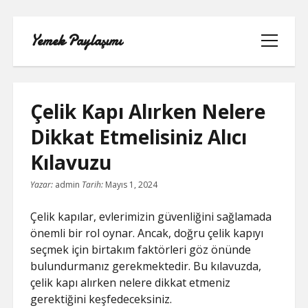
Yemek Paylaşımı
menüyü
aç
Çelik Kapı Alırken Nelere
Dikkat Etmelisiniz Alıcı
LISTE
Kılavuzu
SAYFA LISTESI
Yazar:
admin
Tarih:
Mayıs 1, 2024
SPOTIFY TAKIPÇI YÜKSELTME
Çelik kapılar, evlerimizin güvenliğini sağlamada
ÜCRETSIZ
önemli bir rol oynar. Ancak, doğru çelik kapıyı
seçmek için birtakım faktörleri göz önünde
TIKTOK GIZLI CANLI YAYIN IZLEME
bulundurmanız gerekmektedir. Bu kılavuzda,
çelik kapı alırken nelere dikkat etmeniz
TWITTER IZLENME GÖNDERME
gerektiğini keşfedeceksiniz.