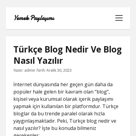
Yemek Paylaşımı
menüyü
aç
Türkçe Blog Nedir Ve Blog
Nasıl Yazılır
LISTE
Yazar:
admin
Tarih:
Aralık 30, 2023
SAYFA LISTESI
İnternet dünyasında her geçen gün daha da
popüler hale gelen bir kavram olan “blog”,
SPOTIFY TAKIPÇI YÜKSELTME
kişisel veya kurumsal olarak içerik paylaşımı
ÜCRETSIZ
yapmak için kullanılan bir platformdur. Türkçe
bloglar da bu trende paralel olarak hızla
TIKTOK GIZLI CANLI YAYIN IZLEME
yaygınlaşmaktadır. Peki, Türkçe blog nedir ve
nasıl yazılır? İşte bu konuda bilmeniz
TWITTER IZLENME GÖNDERME
gerekenler: