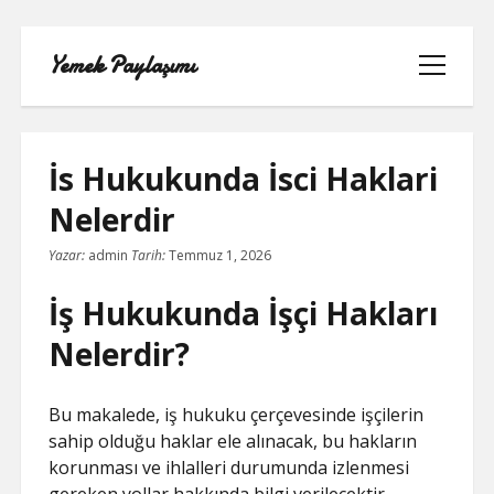
Yemek Paylaşımı
menüyü
aç
İs Hukukunda İsci Haklari
Nelerdir
LISTE
Yazar:
admin
Tarih:
Temmuz 1, 2026
SAYFA LISTESI
İş Hukukunda İşçi Hakları
SPOTIFY TAKIPÇI YÜKSELTME
Nelerdir?
ÜCRETSIZ
Bu makalede, iş hukuku çerçevesinde işçilerin
TIKTOK GIZLI CANLI YAYIN IZLEME
sahip olduğu haklar ele alınacak, bu hakların
korunması ve ihlalleri durumunda izlenmesi
TWITTER IZLENME GÖNDERME