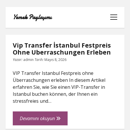
Yemek Paylaşımı
menüyü
aç
Yemek
Vip Transfer İstanbul Festpreis
Paylaşımı
Ohne Uberraschungen Erleben
Posts
Yazar:
admin
Tarih:
Mayıs 8, 2026
LISTE
VIP Transfer Istanbul Festpreis ohne
SAYFA LISTESI
Überraschungen erleben In diesem Artikel
erfahren Sie, wie Sie einen VIP-Transfer in
SPOTIFY TAKIPÇI YÜKSELTME
Istanbul buchen können, der Ihnen ein
ÜCRETSIZ
stressfreies und…
TIKTOK GIZLI CANLI YAYIN IZLEME
Vip
Devamını okuyun
Transfer
TWITTER IZLENME GÖNDERME