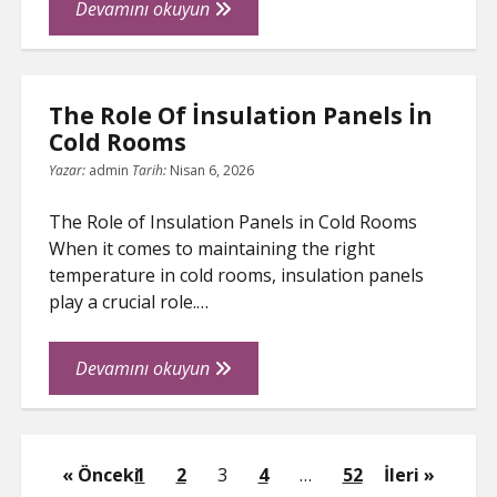
Seo
Devamını okuyun
Uyumlu
Web
Tasarim
The Role Of İnsulation Panels İn
Ajansi
Cold Rooms
Nasil
Bulunur
Yazar:
admin
Tarih:
Nisan 6, 2026
The Role of Insulation Panels in Cold Rooms
When it comes to maintaining the right
temperature in cold rooms, insulation panels
play a crucial role.…
The
Devamını okuyun
Role
Of
İnsulation
Yazı
Panels
Önceki
1
2
3
4
…
52
İleri