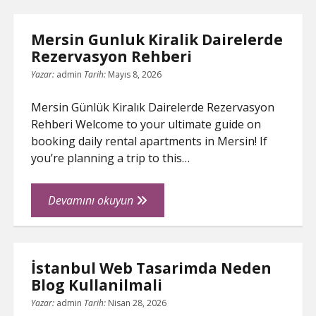
İstanbul
ŞIFRESIZ
Festpreis
Mersin Gunluk Kiralik Dairelerde
Ohne
Rezervasyon Rehberi
Uberraschungen
Erleben
Yazar:
admin
Tarih:
Mayıs 8, 2026
Mersin Günlük Kiralık Dairelerde Rezervasyon
Rehberi Welcome to your ultimate guide on
booking daily rental apartments in Mersin! If
you’re planning a trip to this…
Mersin
Devamını okuyun
Gunluk
Kiralik
Dairelerde
İstanbul Web Tasarimda Neden
Rezervasyon
Blog Kullanilmali
Rehberi
Yazar:
admin
Tarih:
Nisan 28, 2026