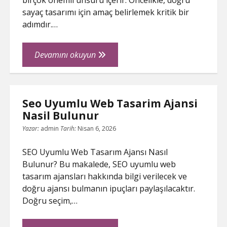
birçok önemli unsuru içerir. Öncelikle, doğru
sayaç tasarımı için amaç belirlemek kritik bir
adımdır.…
Sayac
Devamını okuyun
Olustururken
Dikkat
Edilmesi
Seo Uyumlu Web Tasarim Ajansi
Gerekenler
Nasil Bulunur
Yazar:
admin
Tarih:
Nisan 6, 2026
SEO Uyumlu Web Tasarım Ajansı Nasıl
Bulunur? Bu makalede, SEO uyumlu web
tasarım ajansları hakkında bilgi verilecek ve
doğru ajansı bulmanın ipuçları paylaşılacaktır.
Doğru seçim,…