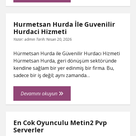
Bahis
Uykusuzluga
Neden
Hurmetsan Hurda İle Guvenilir
Olur
Hurdaci Hizmeti
Mu
Yazar:
admin
Tarih:
Nisan 20, 2026
Hürmetsan Hurda ile Güvenilir Hurdacı Hizmeti
Hürmetsan Hurda, geri dönüşüm sektöründe
kendine sağlam bir yer edinmiş bir firma. Bu,
sadece bir iş değil; aynı zamanda…
Hurmetsan
Devamını okuyun
Hurda
İle
Guvenilir
En Cok Oyunculu Metin2 Pvp
Hurdaci
Serverler
Hizmeti