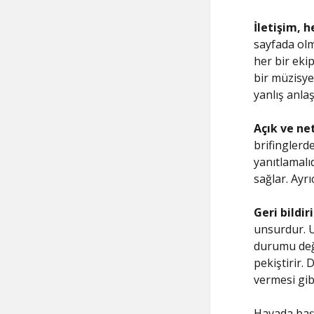
İletişim, h
sayfada olm
her bir ekip
bir müzisye
yanlış anlaş
Açık ve net
brifinglerd
yanıtlamalı
sağlar. Ayrı
Geri bildi
unsurdur. U
durumu değe
pekiştirir.
vermesi gib
Havada başa