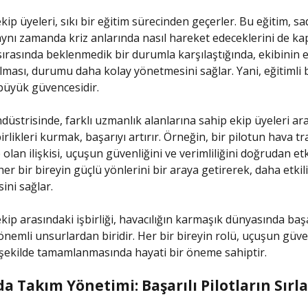
ekip üyeleri, sıkı bir eğitim sürecinden geçerler. Bu eğitim, s
, aynı zamanda kriz anlarında nasıl hareket edeceklerini de kap
 sırasında beklenmedik bir durumla karşılaştığında, ekibinin e
lması, durumu daha kolay yönetmesini sağlar. Yani, eğitimli b
büyük güvencesidir.
ndüstrisinde, farklı uzmanlık alanlarına sahip ekip üyeleri ar
birlikleri kurmak, başarıyı artırır. Örneğin, bir pilotun hava tra
 olan ilişkisi, uçuşun güvenliğini ve verimliliğini doğrudan etk
, her bir bireyin güçlü yönlerini bir araya getirerek, daha etkil
ini sağlar.
ekip arasındaki işbirliği, havacılığın karmaşık dünyasında baş
önemli unsurlardan biridir. Her bir bireyin rolü, uçuşun güve
r şekilde tamamlanmasında hayati bir öneme sahiptir.
a Takım Yönetimi: Başarılı Pilotların Sırla