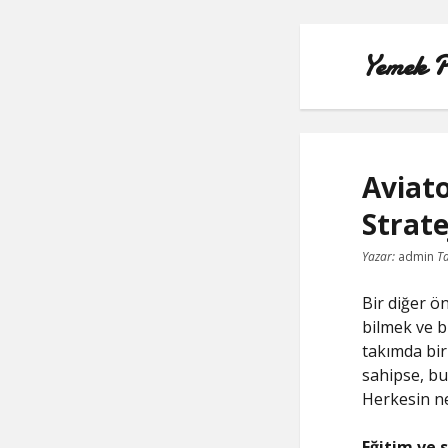
Yemek P
Aviato
Stratej
Yazar:
admin
Ta
Bir diğer ön
bilmek ve b
takımda bir
sahipse, bu
Herkesin ne
Eğitim ve 