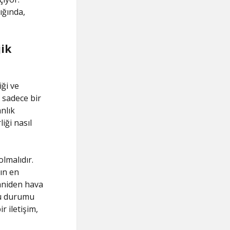
ığında,
jik
iği ve
e sadece bir
nlık
iği nasıl
olmalıdır.
ın en
 aniden hava
 bu durumu
r iletişim,