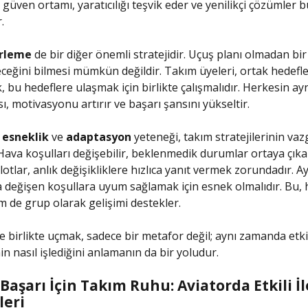
 güven ortamı, yaratıcılığı teşvik eder ve yenilikçi çözümler 
.
irleme
de bir diğer önemli stratejidir. Uçuş planı olmadan bir
ceğini bilmesi mümkün değildir. Takım üyeleri, ortak hedefl
k, bu hedeflere ulaşmak için birlikte çalışmalıdır. Herkesin ay
, motivasyonu artırır ve başarı şansını yükseltir.
,
esneklik
ve
adaptasyon
yeteneği, takım stratejilerinin vaz
 Hava koşulları değişebilir, beklenmedik durumlar ortaya çıkab
lotlar, anlık değişikliklere hızlıca yanıt vermek zorundadır. Ay
a değişen koşullara uyum sağlamak için esnek olmalıdır. Bu,
m de grup olarak gelişimi destekler.
birlikte uçmak, sadece bir metafor değil; aynı zamanda etki
nin nasıl işlediğini anlamanın da bir yoludur.
aşarı İçin Takım Ruhu: Aviatorda Etkili İl
eri