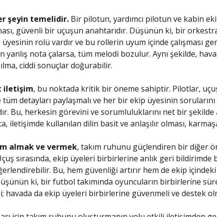
er şeyin temelidir.
Bir pilotun, yardımcı pilotun ve kabin eki
ası, güvenli bir uçuşun anahtarıdır. Düşünün ki, bir orkestra 
 üyesinin rolü vardır ve bu rollerin uyum içinde çalışması ger
n yanlış nota çalarsa, tüm melodi bozulur. Aynı şekilde, hava
ılma, ciddi sonuçlar doğurabilir.
 iletişim
, bu noktada kritik bir öneme sahiptir. Pilotlar, uçu
e tüm detayları paylaşmalı ve her bir ekip üyesinin sorularını
dır. Bu, herkesin görevini ve sorumluluklarını net bir şekilde
ca, iletişimde kullanılan dilin basit ve anlaşılır olması, karmaş
rim almak ve vermek
, takım ruhunu güçlendiren bir diğer ö
çuş sırasında, ekip üyeleri birbirlerine anlık geri bildirimde
rlendirebilir. Bu, hem güvenliği artırır hem de ekip içindeki 
 Düşünün ki, bir futbol takımında oyuncuların birbirlerine sür
i; havada da ekip üyeleri birbirlerine güvenmeli ve destek olm
rı için takım ruhunu oluşturmanın yolu etkili iletişimden ge