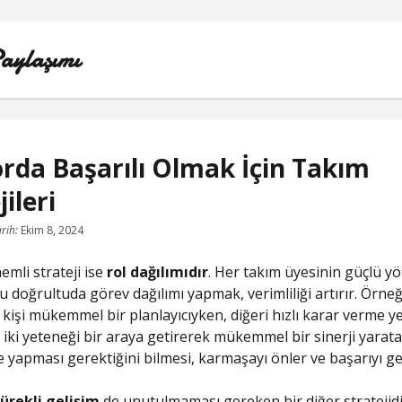
aylaşımı
rda Başarılı Olmak İçin Takım
ileri
LISTE
rih:
Ekim 8, 2024
SAYFA LISTESI
emli strateji ise
rol dağılımıdır
. Her takım üyesinin güçlü yö
SPOTIFY TAKIPÇI YÜKSELTME ÜCRETSIZ
u doğrultuda görev dağılımı yapmak, verimliliği artırır. Örneğ
 kişi mükemmel bir planlayıcıyken, diğeri hızlı karar verme 
TIKTOK GIZLI CANLI YAYIN IZLEME
 iki yeteneği bir araya getirerek mükemmel bir sinerji yaratab
 yapması gerektiğini bilmesi, karmaşayı önler ve başarıyı get
TWITTER IZLENME GÖNDERME ŞIFRESIZ
sürekli gelişim
de unutulmaması gereken bir diğer stratejid