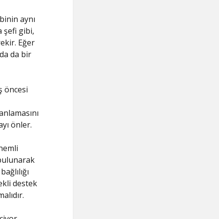
binin aynı
şefi gibi,
ekir. Eğer
da da bir
ş öncesi
 anlamasını
ayı önler.
nemli
 bulunarak
bağlılığı
ekli destek
alıdır.
çiyor.