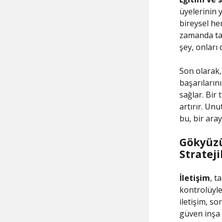
üyelerinin 
bireysel hem
zamanda tak
şey, onları 
Son olarak
başarıların
sağlar. Bir
artırır. Unu
bu, bir ara
Gökyüzü
Stratej
İletişim
, t
kontrolüyle 
iletişim, so
güven inşa 