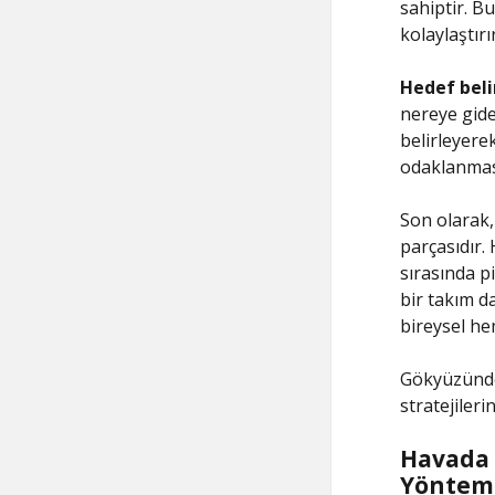
sahiptir. Bu
kolaylaştırır
Hedef bel
nereye gide
belirleyere
odaklanması
Son olarak
parçasıdır.
sırasında pi
bir takım d
bireysel he
Gökyüzünde 
stratejileri
Havada B
Yönteml