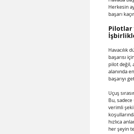
Herkesin ay
başarı kaçın
Pilotlar
İşbirlikl
Havacılık dü
başarısı iç
pilot değil
alanında en 
başarıyı get
Uçuş sırasın
Bu, sadece 
verimli şek
koşullarınd
hızlıca anla
her şeyin te