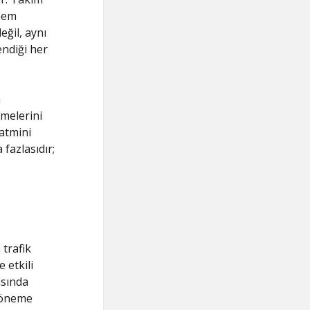
 hem
eğil, aynı
endiği her
n
rmelerini
tatmini
 fazlasıdır;
 trafik
 etkili
asında
k öneme