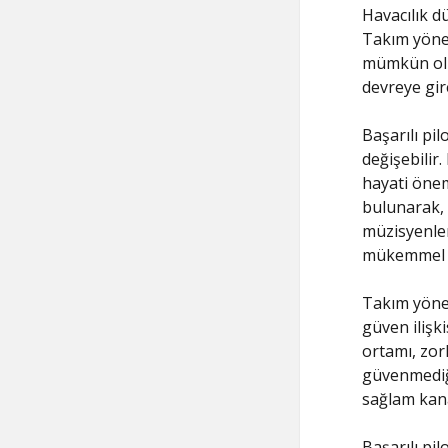
Havacılık dü
Takım yöneti
mümkün oluyo
devreye gire
Başarılı pil
değişebilir.
hayati önem 
bulunarak, 
müzisyenler
mükemmel b
Takım yönet
güven ilişk
ortamı, zor
güvenmediği
sağlam kana
Başarılı pi