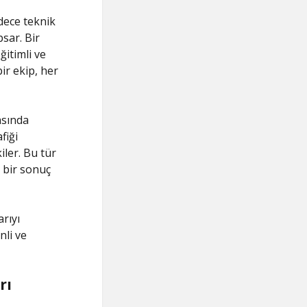
adece teknik
sar. Bir
ğitimli ve
ir ekip, her
asında
fiği
iler. Bu tür
i bir sonuç
arıyı
nli ve
rı