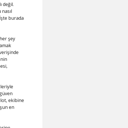
 değil.
 nasıl
 İşte burada
 her şey
ğlamak
şverişinde
inin
esi,
leriyle
 güven
lot, ekibine
uşun en
erine,