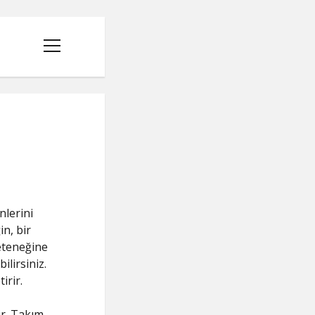
menüyü
aç
nlerini
in, bir
yeteneğine
ilirsiniz.
irir.
ir. Takım