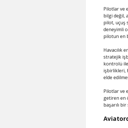
Pilotlar ve 
bilgi değil
pilot, uçuş
deneyimli o
pilotun en 
Havacılık e
stratejik iş
kontrolü ile
işbirlikleri
elde edilmes
Pilotlar ve 
getiren en 
başarılı bi
Aviatord