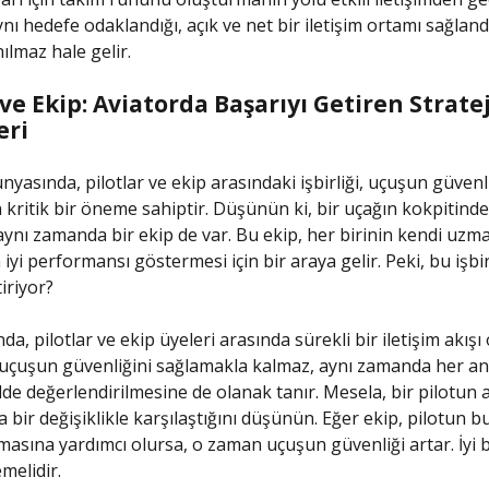
nı hedefe odaklandığı, açık ve net bir iletişim ortamı sağland
ılmaz hale gelir.
 ve Ekip: Aviatorda Başarıyı Getiren Strate
eri
nyasında, pilotlar ve ekip arasındaki işbirliği, uçuşun güvenl
in kritik bir öneme sahiptir. Düşünün ki, bir uçağın kokpitind
, aynı zamanda bir ekip de var. Bu ekip, her birinin kendi uzma
iyi performansı göstermesi için bir araya gelir. Peki, bu işbirl
iriyor?
da, pilotlar ve ekip üyeleri arasında sürekli bir iletişim akışı 
uçuşun güvenliğini sağlamakla kalmaz, aynı zamanda her an
ilde değerlendirilmesine de olanak tanır. Mesela, bir pilotun
a bir değişiklikle karşılaştığını düşünün. Eğer ekip, pilotun
masına yardımcı olursa, o zaman uçuşun güvenliği artar. İyi bi
melidir.