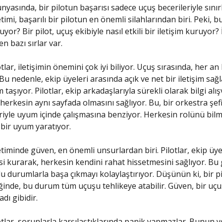
nyasında, bir pilotun başarısı sadece uçuş becerileriyle sınırlı
mi, başarılı bir pilotun en önemli silahlarından biri. Peki, bu
r? Bir pilot, uçuş ekibiyle nasıl etkili bir iletişim kuruyor?
n bazı sırlar var.
otlar, iletişimin önemini çok iyi biliyor. Uçuş sırasında, her an
 Bu nedenle, ekip üyeleri arasında açık ve net bir iletişim sa
taşıyor. Pilotlar, ekip arkadaşlarıyla sürekli olarak bilgi alı
herkesin aynı sayfada olmasını sağlıyor. Bu, bir orkestra şef
iyle uyum içinde çalışmasına benziyor. Herkesin rolünü bilm
ir uyum yaratıyor.
iminde güven, en önemli unsurlardan biri. Pilotlar, ekip üye
isi kurarak, herkesin kendini rahat hissetmesini sağlıyor. Bu
lu durumlarla başa çıkmayı kolaylaştırıyor. Düşünün ki, bir pi
nde, bu durum tüm uçuşu tehlikeye atabilir. Güven, bir uç
dı gibidir.
lotlar, sorunlarla karşılaştıklarında panik yapmazlar. Bunun y