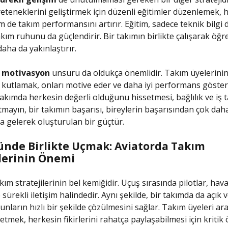
yeteneklerini geliştirmek için düzenli eğitimler düzenlemek,
 de takım performansını artırır. Eğitim, sadece teknik bilgi d
ım ruhunu da güçlendirir. Bir takımın birlikte çalışarak öğr
daha da yakınlaştırır.
,
motivasyon
unsuru da oldukça önemlidir. Takım üyelerini
ı kutlamak, onları motive eder ve daha iyi performans göste
 takımda herkesin değerli olduğunu hissetmesi, bağlılık ve iş 
tmayın, bir takımın başarısı, bireylerin başarısından çok daha
ya gelerek oluşturulan bir güçtür.
nde Birlikte Uçmak: Aviatorda Takım
ilerinin Önemi
akım stratejilerinin bel kemiğidir. Uçuş sırasında pilotlar, hava
sürekli iletişim halindedir. Aynı şekilde, bir takımda da açık ve
runların hızlı bir şekilde çözülmesini sağlar. Takım üyeleri ar
etmek, herkesin fikirlerini rahatça paylaşabilmesi için kriti