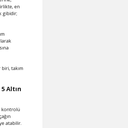
rlikte, en
 gibidir;
kım
olarak
sına
 biri, takım
 5 Altın
ik kontrolü
uçağın
 atabilir.