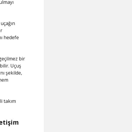
bulmayı
 uçağın
er
nı hedefe
geçilmez bir
ilir. Uçuş
nı şekilde,
 hem
li takım
etişim