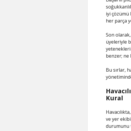
soğukkanlıl
iyi çözümü 
her parça y
Son olarak,
üyeleriyle 
yetenekleri
benzer; ne 
Bu sırlar, h
yönetiminde
Havacılı
Kural
Havacılıkta,
ve yer ekibi
durumunu t