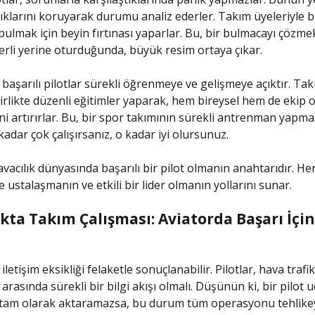
ıklarını koruyarak durumu analiz ederler. Takım üyeleriyle bi
bulmak için beyin fırtınası yaparlar. Bu, bir bulmacayı çözmek
erli yerine oturduğunda, büyük resim ortaya çıkar.
 başarılı pilotlar sürekli öğrenmeye ve gelişmeye açıktır. Ta
birlikte düzenli eğitimler yaparak, hem bireysel hem de ekip 
ni artırırlar. Bu, bir spor takımının sürekli antrenman yapma
kadar çok çalışırsanız, o kadar iyi olursunuz.
avacılık dünyasında başarılı bir pilot olmanın anahtarıdır. Her
 ustalaşmanın ve etkili bir lider olmanın yollarını sunar.
kta Takım Çalışması: Aviatorda Başarı İçin
 iletişim eksikliği felaketle sonuçlanabilir. Pilotlar, hava traf
 arasında sürekli bir bilgi akışı olmalı. Düşünün ki, bir pilot 
am olarak aktaramazsa, bu durum tüm operasyonu tehlikeye