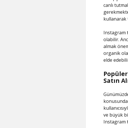
canlı tutma
gerekmektedi
kullanarak t
Instagram ta
olabilir. An
almak önemli
organik ola
elde edebili
Popüler
Satın A
Günümüzde s
konusunda k
kullanıcısı
ve büyük bir
Instagram t