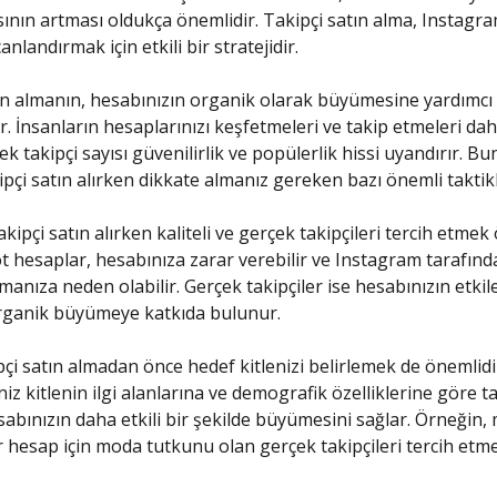
ısının artması oldukça önemlidir. Takipçi satın alma, Instagr
anlandırmak için etkili bir stratejidir.
ın almanın, hesabınızın organik olarak büyümesine yardımcı 
r. İnsanların hesaplarınızı keşfetmeleri ve takip etmeleri dah
k takipçi sayısı güvenilirlik ve popülerlik hissi uyandırır. B
kipçi satın alırken dikkate almanız gereken bazı önemli taktikl
takipçi satın alırken kaliteli ve gerçek takipçileri tercih etmek
t hesaplar, hesabınıza zarar verebilir ve Instagram tarafınd
manıza neden olabilir. Gerçek takipçiler ise hesabınızın etkil
organik büyümeye katkıda bulunur.
ipçi satın almadan önce hedef kitlenizi belirlemek de önemlidi
iz kitlenin ilgi alanlarına ve demografik özelliklerine göre ta
abınızın daha etkili bir şekilde büyümesini sağlar. Örneğin, 
ir hesap için moda tutkunu olan gerçek takipçileri tercih etm