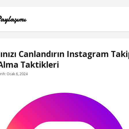
aylaşımı
nızı Canlandırın Instagram Taki
Alma Taktikleri
LISTE
rih:
Ocak 6, 2024
SAYFA LISTESI
SPOTIFY TAKIPÇI YÜKSELTME ÜCRETSIZ
TIKTOK GIZLI CANLI YAYIN IZLEME
TWITTER IZLENME GÖNDERME ŞIFRESIZ