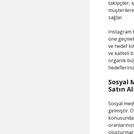
takipçiler, 
müşterilere
sağlar.
Instagram t
öne geçmek,
ve hedef ki
ve kaliteli
organik büy
hedeflerini
Sosyal 
Satın A
Sosyal medy
gelmiştir. Ö
konusunda e
oranlarınızı
oluşturmanı