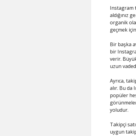
Instagram t
aldığınız ge
organik ola
geçmek için
Bir başka av
bir Instagr
verir. Büyük
uzun vadede
Ayrıca, taki
alır. Bu da
popüler hes
görünmeleri
yoludur.
Takipçi satı
uygun takip