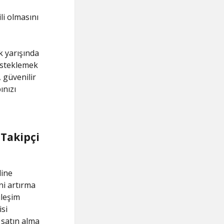
li olmasını
k yarışında
desteklemek
 güvenilir
ınızı
 Takipçi
line
ni artırma
ileşim
isi
 satın alma