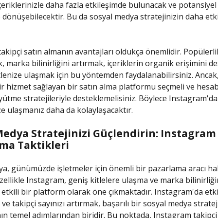
içeriklerinizle daha fazla etkileşimde bulunacak ve potansiyel
 dönüşebilecektir. Bu da sosyal medya stratejinizin daha etki
akipçi satın almanın avantajları oldukça önemlidir. Popülerli
 marka bilinirliğini artırmak, içeriklerin organik erişimini 
tlenize ulaşmak için bu yöntemden faydalanabilirsiniz. Ancak,
 bir hizmet sağlayan bir satın alma platformu seçmeli ve hesab
ütme stratejileriyle desteklemelisiniz. Böylece Instagram'da
ze ulaşmanız daha da kolaylaşacaktır.
Medya Stratejinizi Güçlendirin: Instagram
lma Taktikleri
a, günümüzde işletmeler için önemli bir pazarlama aracı ha
zellikle Instagram, geniş kitlelere ulaşma ve marka bilinirliği
tkili bir platform olarak öne çıkmaktadır. Instagram'da etk
 ve takipçi sayınızı artırmak, başarılı bir sosyal medya stratej
n temel adımlarından biridir. Bu noktada, Instagram takipçi