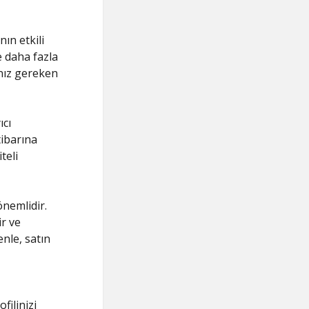
ın etkili
e daha fazla
anız gereken
ıcı
tibarına
teli
önemlidir.
ir ve
nle, satın
ilinizi