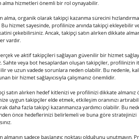
n alma hizmetleri önemli bir rol oynayabilir.
ın alma, organik olarak takipçi kazanma sürecini hızlandırman
 Bu hizmet sayesinde, profilinize anında takipçi ekleyebilir v
atini çekebilirsiniz. Ancak, takipçi satın alırken dikkate alm
er vardır.
gerçek ve aktif takipçileri sağlayan güvenilir bir hizmet sağlay
. Sahte veya bot hesaplardan oluşan takipçiler, profilinizin i
ilir ve uzun vadede sorunlara neden olabilir. Bu nedenle, kali
unan bir hizmet sağlayıcısıyla çalışmanız önemlidir.
pçi satın alırken hedef kitlenizi ve profilinizi dikkate almanız 
ize uygun takipçiler elde etmek, etkileşim oranınızı artırabil
rak daha fazla takipçi kazanmanıza yardımcı olabilir. Bu nede
nden önce hedeflerinizi belirlemeli ve buna göre stratejinizi
sınız.
ın almanın sadece başlangıç noktası olduğunu unutmayın. Prof