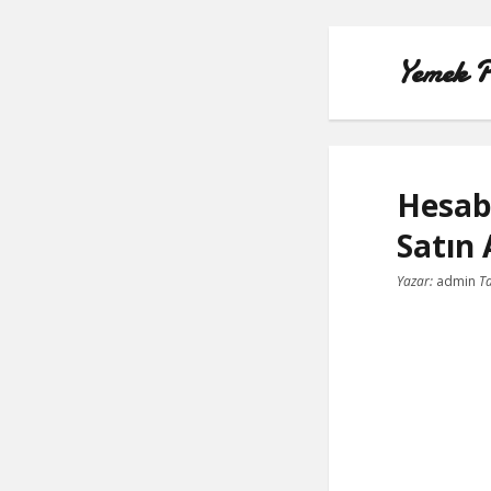
Yemek P
Hesabı
Satın 
Yazar:
admin
Ta