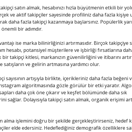
akipçi satın almak, hesabınızı hızla büyütmenin etkili bir yol
rçek ve aktif takipçiler sayesinde profiliniz daha fazla kişiye 
rak daha fazla takipçi kazanmaya başlarsınız. Popülerlik yar
 önemli bir adımdır.
antajı ise marka bilinirliğinizi artırmasıdır. Birçok takipçiye 
am hesabı, potansiyel müşterilere ve işbirliği fırsatlarına da
 bir takipçi kitlesi, markanızın güvenilirliğini ve itibarını artır
 satışların ve gelirin artmasına yardımcı olur.
pçi sayısının artışıyla birlikte, içerikleriniz daha fazla beğeni
 Instagram algoritmasında gözle görülür bir etki yaratır. Algo
apları daha çok öne çıkarır ve keşfet bölümünde daha sık
ni sağlar. Dolayısıyla takipçi satın almak, organik erişimi ar
n alma işlemini doğru bir şekilde gerçekleştirirseniz, hedef k
çiler elde edersiniz. Hedeflediğiniz demografik özelliklere sa