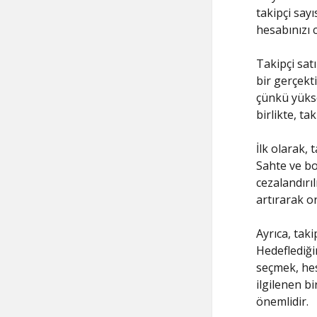
takipçi say
hesabınızı c
Takipçi sat
bir gerçekti
çünkü yükse
birlikte, ta
İlk olarak, 
Sahte ve bo
cezalandırıl
artırarak 
Ayrıca, tak
Hedeflediğin
seçmek, hes
ilgilenen b
önemlidir.