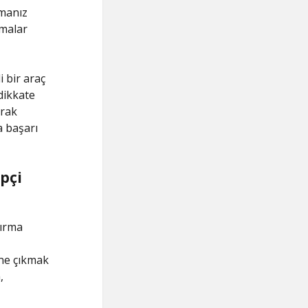
amanız
amalar
i bir araç
 dikkate
arak
a başarı
pçi
tırma
öne çıkmak
,