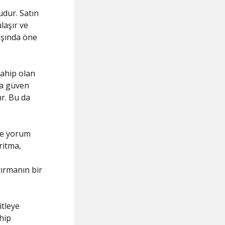
udur. Satın
ulaşır ve
ışında öne
sahip olan
ha güven
ır. Bu da
 ve yorum
ritma,
tırmanın bir
itleye
hip