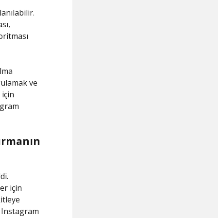
anılabilir.
sı,
oritması
alma
uygulamak ve
için
tagram
dırmanın
di.
er için
itleye
, Instagram