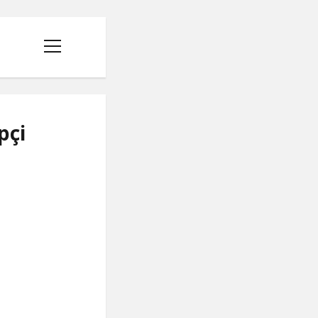
menüyü
aç
pçi