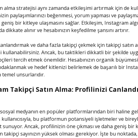
n alma stratejisi aynı zamanda etkileşimi artırmak için de kull
nizin paylaşımlarınızı beğenmesi, yorum yapması ve paylaşma
 geniş bir kitleye ulaşmasını sağlar. Etkileşim, Instagram alg
a dikkate alınır ve hesabınızın keşfedilme şansını artırır.
canlandırmak ve daha fazla takipçi çekmek için takipçi satın 
ni kullanabilirsiniz. Ancak, bu taktikleri dikkatli bir şekilde 
kipçileri tercih etmek önemlidir. Hesabınızın organik büyümesi 
odaklanmak ve hedef kitlenizi belirlemek de başarılı bir Ins
n temel unsurlarıdır.
am Takipçi Satın Alma: Profilinizi Canlan
sosyal medyanın en popüler platformlarından biri haline gel
kullanıcısıyla, bu platformun potansiyeli işletmeler ve bireyl
t sunuyor. Ancak, profilinizin öne çıkması ve daha geniş bir k
in takipçi sayınızın yüksek olması gerekiyor. İşte bu noktada