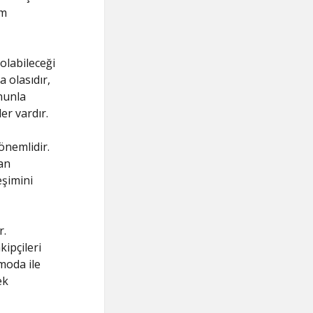
am
olabileceği
a olasıdır,
ununla
er vardır.
 önemlidir.
an
eşimini
r.
kipçileri
moda ile
ek