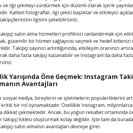
k ve ilgi çekmeyi sürdürmek için düzenli olarak içerik yayınl
r. Kaliteli fotoğraflar, ilgi çekici başlıklar ve etkileyici açıkl
akipçilerinizin ilgisini çekebilirsiniz.
kipçi satın alma hizmetleri profilinizi canlandırmak için etkil
cak, güvenilir bir hizmet sağlayıcısı seçmek ve hedef kitlenizi
dir. Takipçi sayınızı artırdığınızda, etkileşim oranınızı artır
rak daha fazla takipçi kazanabilir ve Instagram'da daha fazl
rsiniz.
lik Yarışında Öne Geçmek: Instagram Taki
lmanın Avantajları
osyal medya, bireylerin ve işletmelerin popülerliklerini ar
ritik bir rol oynamaktadır. Özellikle Instagram, milyonlarca
yla dikkat çekmektedir. Ancak, bu yoğun rekabet ortamında 
 takipçi kitlesi oluşturmak kolay değildir. İşte tam da burada
akipçi satın almanın avantajları devreye girer.