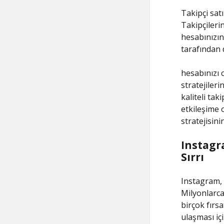
Takipçi satı
Takipçileri
hesabınızın
tarafından d
hesabınızı 
stratejileri
kaliteli ta
etkileşime 
stratejisini
Instagr
Sırrı
Instagram, 
Milyonlarca 
birçok fırsa
ulaşması iç