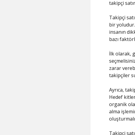
takipçi satı
Takipçi sat
bir yoludur.
insanın dikk
bazı faktörl
İlk olarak, 
seçmelisiniz
zarar vereb
takipçiler s
Ayrıca, taki
Hedef kitlen
organik ola
alma işlemi
oluşturmalı
Takipçi sat