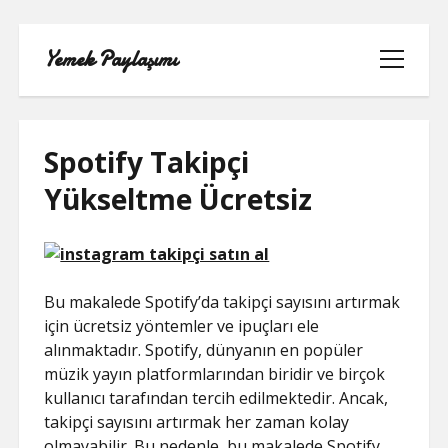
Yemek Paylaşımı
menüyü
aç
Spotify Takipçi
Yükseltme Ücretsiz
LISTE
SAYFA LISTESI
Bu makalede Spotify’da takipçi sayısını artırmak
SPOTIFY TAKIPÇI YÜKSELTME
için ücretsiz yöntemler ve ipuçları ele
ÜCRETSIZ
alınmaktadır. Spotify, dünyanın en popüler
müzik yayın platformlarından biridir ve birçok
TIKTOK GIZLI CANLI YAYIN IZLEME
kullanıcı tarafından tercih edilmektedir. Ancak,
takipçi sayısını artırmak her zaman kolay
TWITTER IZLENME GÖNDERME
olmayabilir. Bu nedenle, bu makalede Spotify