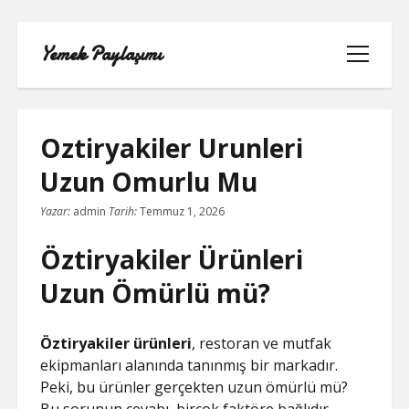
Yemek Paylaşımı
menüyü
aç
Oztiryakiler Urunleri
Uzun Omurlu Mu
LISTE
Yazar:
admin
Tarih:
Temmuz 1, 2026
SAYFA LISTESI
Öztiryakiler Ürünleri
SPOTIFY TAKIPÇI YÜKSELTME
Uzun Ömürlü mü?
ÜCRETSIZ
Öztiryakiler ürünleri
, restoran ve mutfak
TIKTOK GIZLI CANLI YAYIN IZLEME
ekipmanları alanında tanınmış bir markadır.
Peki, bu ürünler gerçekten uzun ömürlü mü?
TWITTER IZLENME GÖNDERME