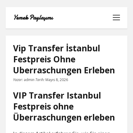
Yemek Paylaşımı
menüyü
aç
Vip Transfer İstanbul
Festpreis Ohne
LISTE
Uberraschungen Erleben
SAYFA LISTESI
Yazar:
admin
Tarih:
Mayıs 8, 2026
SPOTIFY TAKIPÇI YÜKSELTME
VIP Transfer Istanbul
ÜCRETSIZ
Festpreis ohne
TIKTOK GIZLI CANLI YAYIN IZLEME
Überraschungen erleben
TWITTER IZLENME GÖNDERME