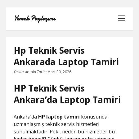
Yemek Paylaşımı
menüyü
aç
Hp Teknik Servis
Ankarada Laptop Tamiri
LISTE
Yazar:
admin
Tarih:
Mart 30, 2026
SAYFA LISTESI
HP Teknik Servis
SPOTIFY TAKIPÇI YÜKSELTME
Ankara’da Laptop Tamiri
ÜCRETSIZ
Ankara’da
HP laptop tamiri
konusunda
TIKTOK GIZLI CANLI YAYIN IZLEME
uzmanlaşmış teknik servis hizmetleri
sunulmaktadır. Peki, neden bu hizmetler bu
TWITTER IZLENME GÖNDERME