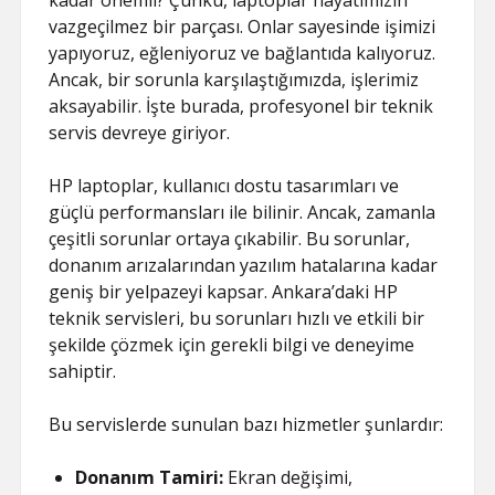
kadar önemli? Çünkü, laptoplar hayatımızın
ŞIFRESIZ
vazgeçilmez bir parçası. Onlar sayesinde işimizi
yapıyoruz, eğleniyoruz ve bağlantıda kalıyoruz.
Ancak, bir sorunla karşılaştığımızda, işlerimiz
aksayabilir. İşte burada, profesyonel bir teknik
servis devreye giriyor.
HP laptoplar, kullanıcı dostu tasarımları ve
güçlü performansları ile bilinir. Ancak, zamanla
çeşitli sorunlar ortaya çıkabilir. Bu sorunlar,
donanım arızalarından yazılım hatalarına kadar
geniş bir yelpazeyi kapsar. Ankara’daki HP
teknik servisleri, bu sorunları hızlı ve etkili bir
şekilde çözmek için gerekli bilgi ve deneyime
sahiptir.
Bu servislerde sunulan bazı hizmetler şunlardır:
Donanım Tamiri:
Ekran değişimi,