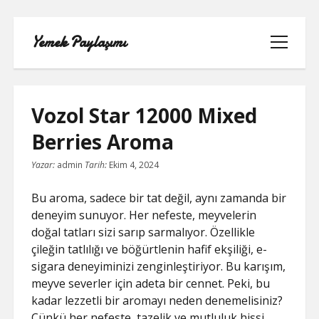
Yemek Paylaşımı
menüyü
aç
Vozol Star 12000 Mixed
Berries Aroma
LISTE
Yazar:
admin
Tarih:
Ekim 4, 2024
SAYFA LISTESI
Bu aroma, sadece bir tat değil, aynı zamanda bir
deneyim sunuyor. Her nefeste, meyvelerin
SPOTIFY TAKIPÇI YÜKSELTME
doğal tatları sizi sarıp sarmalıyor. Özellikle
ÜCRETSIZ
çileğin tatlılığı ve böğürtlenin hafif ekşiliği, e-
sigara deneyiminizi zenginleştiriyor. Bu karışım,
TIKTOK GIZLI CANLI YAYIN IZLEME
meyve severler için adeta bir cennet. Peki, bu
kadar lezzetli bir aromayı neden denemelisiniz?
TWITTER IZLENME GÖNDERME
Çünkü her nefeste, tazelik ve mutluluk hissi