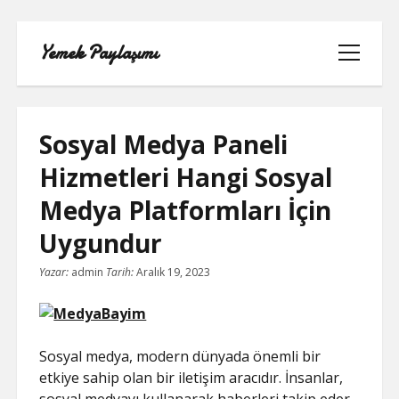
Yemek Paylaşımı
menüyü
aç
Sosyal Medya Paneli
Hizmetleri Hangi Sosyal
LISTE
Medya Platformları İçin
SAYFA LISTESI
Uygundur
Yazar:
admin
Tarih:
Aralık 19, 2023
SPOTIFY TAKIPÇI YÜKSELTME
ÜCRETSIZ
TIKTOK GIZLI CANLI YAYIN IZLEME
Sosyal medya, modern dünyada önemli bir
etkiye sahip olan bir iletişim aracıdır. İnsanlar,
TWITTER IZLENME GÖNDERME