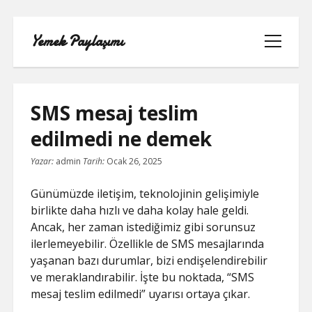
Yemek Paylaşımı
menüyü
aç
SMS mesaj teslim
edilmedi ne demek
LISTE
Yazar:
admin
Tarih:
Ocak 26, 2025
SAYFA LISTESI
Günümüzde iletişim, teknolojinin gelişimiyle
birlikte daha hızlı ve daha kolay hale geldi.
SPOTIFY TAKIPÇI YÜKSELTME
Ancak, her zaman istediğimiz gibi sorunsuz
ÜCRETSIZ
ilerlemeyebilir. Özellikle de SMS mesajlarında
yaşanan bazı durumlar, bizi endişelendirebilir
TIKTOK GIZLI CANLI YAYIN IZLEME
ve meraklandırabilir. İşte bu noktada, “SMS
mesaj teslim edilmedi” uyarısı ortaya çıkar.
TWITTER IZLENME GÖNDERME