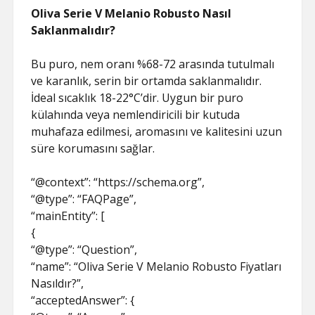
Oliva Serie V Melanio Robusto Nasıl
Saklanmalıdır?
Bu puro, nem oranı %68-72 arasında tutulmalı
ve karanlık, serin bir ortamda saklanmalıdır.
İdeal sıcaklık 18-22°C’dir. Uygun bir puro
külahında veya nemlendiricili bir kutuda
muhafaza edilmesi, aromasını ve kalitesini uzun
süre korumasını sağlar.
“@context”: “https://schema.org”,
“@type”: “FAQPage”,
“mainEntity”: [
{
“@type”: “Question”,
“name”: “Oliva Serie V Melanio Robusto Fiyatları
Nasıldır?”,
“acceptedAnswer”: {