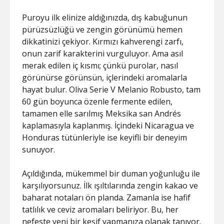
Puroyu ilk elinize aldığınızda, dış kabuğunun
pürüzsüzlüğü ve zengin görünümü hemen
dikkatinizi çekiyor. Kırmızı kahverengi zarfı,
onun zarif karakterini vurguluyor. Ama asıl
merak edilen iç kısmı; çünkü purolar, nasıl
görünürse görünsün, içlerindeki aromalarla
hayat bulur. Oliva Serie V Melanio Robusto, tam
60 gün boyunca özenle fermente edilen,
tamamen elle sarılmış Meksika san Andrés
kaplamasıyla kaplanmış. İçindeki Nicaragua ve
Honduras tütünleriyle ise keyifli bir deneyim
sunuyor.
Açıldığında, mükemmel bir duman yoğunluğu ile
karşılıyorsunuz. İlk ışıltılarında zengin kakao ve
baharat notaları ön planda. Zamanla ise hafif
tatlılık ve ceviz aromaları beliriyor. Bu, her
nefeste yeni bir keşif yapmanıza olanak tanıyor.