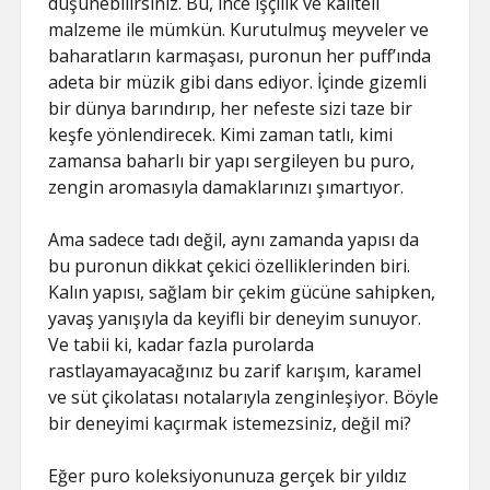
düşünebilirsiniz. Bu, ince işçilik ve kaliteli
malzeme ile mümkün. Kurutulmuş meyveler ve
baharatların karmaşası, puronun her puff’ında
adeta bir müzik gibi dans ediyor. İçinde gizemli
bir dünya barındırıp, her nefeste sizi taze bir
keşfe yönlendirecek. Kimi zaman tatlı, kimi
zamansa baharlı bir yapı sergileyen bu puro,
zengin aromasıyla damaklarınızı şımartıyor.
Ama sadece tadı değil, aynı zamanda yapısı da
bu puronun dikkat çekici özelliklerinden biri.
Kalın yapısı, sağlam bir çekim gücüne sahipken,
yavaş yanışıyla da keyifli bir deneyim sunuyor.
Ve tabii ki, kadar fazla purolarda
rastlayamayacağınız bu zarif karışım, karamel
ve süt çikolatası notalarıyla zenginleşiyor. Böyle
bir deneyimi kaçırmak istemezsiniz, değil mi?
Eğer puro koleksiyonunuza gerçek bir yıldız