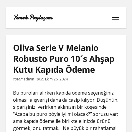
Yemek Paylaşımı
menüyü
aç
Oliva Serie V Melanio
Robusto Puro 10´s Ahşap
LISTE
Kutu Kapıda Ödeme
SAYFA LISTESI
Yazar:
admin
Tarih:
Ekim 26, 2024
SPOTIFY TAKIPÇI YÜKSELTME
Bu puroları alırken kapıda ödeme seçeneğiniz
ÜCRETSIZ
olması, alışverişi daha da cazip kılıyor. Düşünün,
siparişinizi verirken aklınızın bir köşesinde
TIKTOK GIZLI CANLI YAYIN IZLEME
“Acaba bu puro böyle iyi mi olacak?” sorusu var;
ama kapıda ödeme ile birlikte elinizde ürünü
TWITTER IZLENME GÖNDERME
görmek, onu tatmak… Ne büyük bir rahatlama!