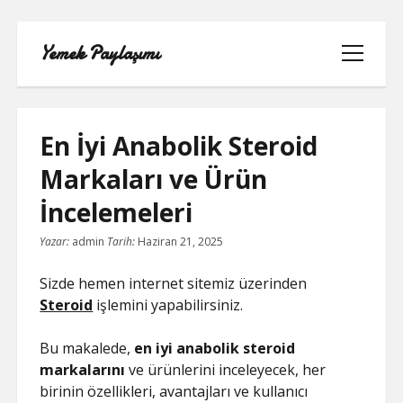
Yemek Paylaşımı
menüyü
aç
En İyi Anabolik Steroid
Markaları ve Ürün
LISTE
İncelemeleri
SAYFA LISTESI
Yazar:
admin
Tarih:
Haziran 21, 2025
SPOTIFY TAKIPÇI YÜKSELTME
Sizde hemen internet sitemiz üzerinden
ÜCRETSIZ
Steroid
işlemini yapabilirsiniz.
TIKTOK GIZLI CANLI YAYIN IZLEME
Bu makalede,
en iyi anabolik steroid
markalarını
ve ürünlerini inceleyecek, her
TWITTER IZLENME GÖNDERME
birinin özellikleri, avantajları ve kullanıcı