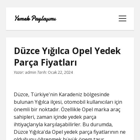
Yemek Paylaşımı
menüyü
aç
Düzce Yığılca Opel Yedek
Parça Fiyatları
LISTE
Yazar:
admin
Tarih:
Ocak 22, 2024
SAYFA LISTESI
Düzce, Türkiye'nin Karadeniz bölgesinde
SPOTIFY TAKIPÇI YÜKSELTME
bulunan Yığılca ilçesi, otomobil kullanıcıları için
ÜCRETSIZ
önemli bir noktadır. Özellikle Opel marka araç
sahipleri, zaman içinde yedek parça
TIKTOK GIZLI CANLI YAYIN IZLEME
ihtiyaçlarıyla karşılaşabilirler. Bu durumda,
Düzce Yığılca'da Opel yedek parça fiyatlarının ne
TWITTER IZLENME GÖNDERME
olduğunu öğrenmek büyük önem taşır.