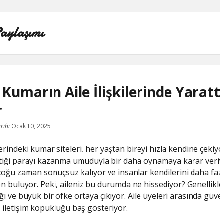
aylaşımı
l Kumarın Aile İlişkilerinde Yaratt
r
LISTE
rih:
Ocak 10, 2025
SAYFA LISTESI
erindeki kumar siteleri, her yaştan bireyi hızla kendine çekiy
SPOTIFY TAKIPÇI YÜKSELTME ÜCRETSIZ
ttiği parayı kazanma umuduyla bir daha oynamaya karar veri
oğu zaman sonuçsuz kalıyor ve insanlar kendilerini daha fa
TIKTOK GIZLI CANLI YAYIN IZLEME
 buluyor. Peki, aileniz bu durumda ne hissediyor? Genellikle 
ığı ve büyük bir öfke ortaya çıkıyor. Aile üyeleri arasında gü
TWITTER IZLENME GÖNDERME ŞIFRESIZ
 iletişim kopukluğu baş gösteriyor.