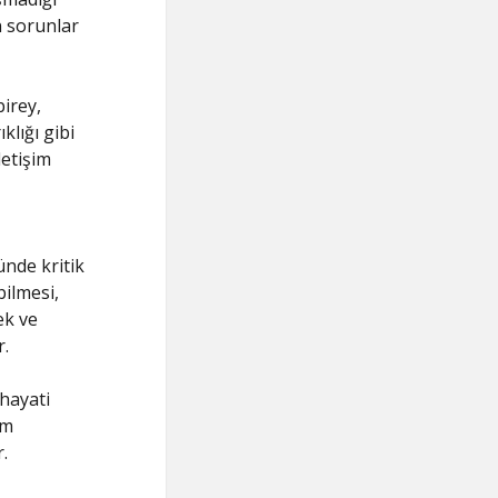
n sorunlar
irey,
klığı gibi
letişim
ünde kritik
bilmesi,
ek ve
r.
 hayati
am
.