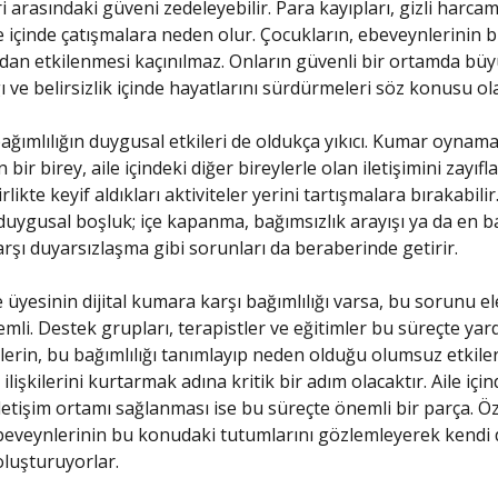
ri arasındaki güveni zedeleyebilir. Para kayıpları, gizli harca
le içinde çatışmalara neden olur. Çocukların, ebeveynlerinin 
ndan etkilenmesi kaçınılmaz. Onların güvenli bir ortamda bü
 ve belirsizlik içinde hayatlarını sürdürmeleri söz konusu olab
bağımlılığın duygusal etkileri de oldukça yıkıcı. Kumar oynama
bir birey, aile içindeki diğer bireylerle olan iletişimini zayıflat
likte keyif aldıkları aktiviteler yerini tartışmalara bırakabili
duygusal boşluk; içe kapanma, bağımsızlık arayışı ya da en b
karşı duyarsızlaşma gibi sorunları da beraberinde getirir.
e üyesinin dijital kumara karşı bağımlılığı varsa, bu sorunu e
mli. Destek grupları, terapistler ve eğitimler bu süreçte yar
lelerin, bu bağımlılığı tanımlayıp neden olduğu olumsuz etkile
ilişkilerini kurtarmak adına kritik bir adım olacaktır. Aile için
iletişim ortamı sağlanması ise bu süreçte önemli bir parça. Öz
beveynlerinin bu konudaki tutumlarını gözlemleyerek kendi
oluşturuyorlar.