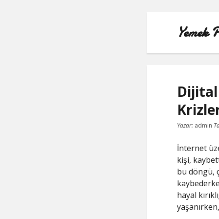
Yemek P
Dijita
Krizle
Yazar:
admin
Ta
İnternet üz
kişi, kaybe
bu döngü, ç
kaybederken
hayal kırıkl
yaşanırken,