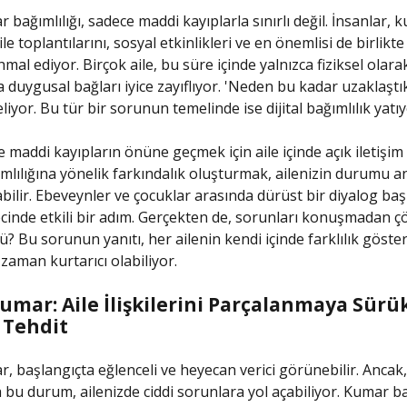
r bağımlılığı, sadece maddi kayıplarla sınırlı değil. İnsanlar, 
e toplantılarını, sosyal etkinlikleri ve en önemlisi de birlikte
mal ediyor. Birçok aile, bu süre içinde yalnızca fiziksel olara
a duygusal bağları iyice zayıflıyor. 'Neden bu kadar uzaklaştı
eliyor. Bu tür bir sorunun temelinde ise dijital bağımlılık yatıy
 maddi kayıpların önüne geçmek için aile içinde açık iletişim
lılığına yönelik farkındalık oluşturmak, ailenizin durumu 
abilir. Ebeveynler ve çocuklar arasında dürüst bir diyalog ba
inde etkili bir adım. Gerçekten de, sorunları konuşmadan 
Bu sorunun yanıtı, her ailenin kendi içinde farklılık göste
 zaman kurtarıcı olabiliyor.
Kumar: Aile İlişkilerini Parçalanmaya Sür
 Tehdit
r, başlangıçta eğlenceli ve heyecan verici görünebilir. Ancak,
 bu durum, ailenizde ciddi sorunlara yol açabiliyor. Kumar bağ