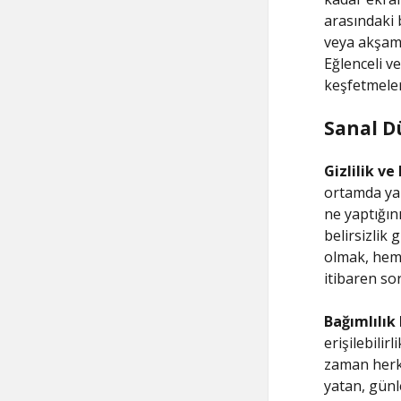
arasındaki b
veya akşam 
Eğlenceli v
keşfetmeleri
Sanal D
Gizlilik ve
ortamda yapı
ne yaptığını
belirsizlik
olmak, hem 
itibaren so
Bağımlılık 
erişilebilir
zaman herke
yatan, günl