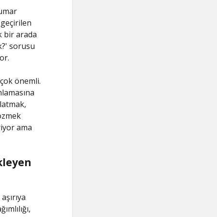
kumar
 geçirilen
k bir arada
k?' sorusu
or.
 çok önemli.
anlamasına
şlatmak,
çözmek
riyor ama
ükleyen
 aşırıya
ımlılığı,