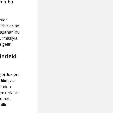
orun, bu
şler
irbirlerine
 Yaşanan bu
urmasıyla
 gelir.
indeki
gördükleri
ilimiyle,
rinden
um onların
kumar,
ilir.