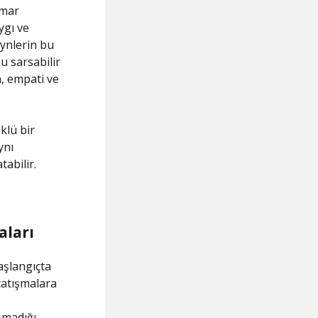
mar
ygı ve
eynlerin bu
 sarsabilir
n, empati ve
klü bir
ynı
abilir.
aları
aşlangıçta
çatışmalara
şmadığı