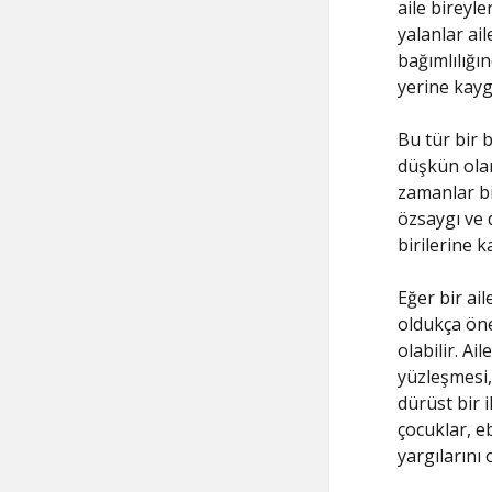
aile bireyle
yalanlar ai
bağımlılığı
yerine kaygı
Bu tür bir 
düşkün olan 
zamanlar bir
özsaygı ve 
birilerine 
Eğer bir ail
oldukça öne
olabilir. Ai
yüzleşmesi, 
dürüst bir 
çocuklar, e
yargılarını 