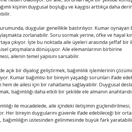
ağımlı kişinin duygusal boşluğu ve kaygısı arttıkça daha deri
ilir.
durumunda, duygular genellikle bastırılıyor. Kumar oynayan b
ylaşmakta zorlanabilir. Soru sormak yerine, öfke ve hayal kırı
aya çıkıyor. İşte bu noktada aile üyeleri arasında şeffaf bir i
işisel çatışmalara dönüşüyor. Aile elemanlarının birbirine
i, ailenin temel yapısını sarsabilir.
nde açık bir diyalog geliştirmek, bağımlılık işlemlerinin çözüm
uyor. Kumar bağımlısı bir bireyin yaşadığı sorunları ifade ede
 hem de ailesi için bir rahatlama sağlayabilir. Duygusal dest
ak, bağımlılığı daha etkili bir şekilde ele almanın anahtarıdı
ılığı ile mücadelede, aile içindeki iletişimin güçlendirilmesi,
r. Her bireyin duygularını güvenle ifade edebileceği bir ort
 bağımlılığın üstesinden gelinmesinde büyük fark yaratabilir