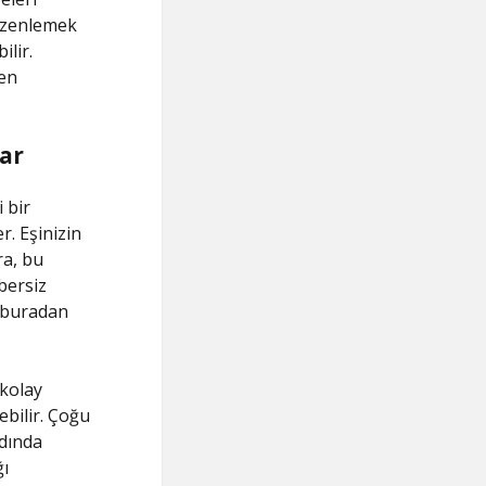
düzenlemek
lir.
den
ar
i bir
r. Eşinizin
ra, bu
bersiz
, buradan
 kolay
debilir. Çoğu
rdında
ğı