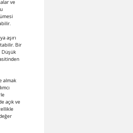
malar ve
bu
yümesi
ilir.
ya aşırı
abilir. Bir
r. Düşük
asitinden
le almak
dımcı
rle
de açık ve
ellikle
 değer