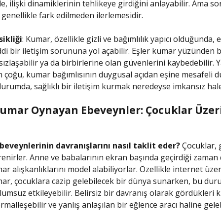
e, ilişki dinamiklerinin tehlikeye girdiğini anlayabilir. Ama s
 genellikle fark edilmeden ilerlemesidir.
sikliği
: Kumar, özellikle gizli ve bağımlılık yapıcı olduğunda, e
ddi bir iletişim sorununa yol açabilir. Eşler kumar yüzünden b
sızlaşabilir ya da birbirlerine olan güvenlerini kaybedebilir.
n çoğu, kumar bağımlısının duygusal açıdan eşine mesafeli d
durumda, sağlıklı bir iletişim kurmak neredeyse imkansız hale
 Kumar Oynayan Ebeveynler: Çocuklar Üzer
beveynlerinin davranışlarını nasıl taklit eder?
Çocuklar, 
renirler. Anne ve babalarının ekran başında geçirdiği zaman d
ar alışkanlıklarını model alabiliyorlar. Özellikle internet üze
ar, çocuklara cazip gelebilecek bir dünya sunarken, bu dur
olumsuz etkileyebilir. Belirsiz bir davranış olarak gördükleri 
alleşebilir ve yanlış anlaşılan bir eğlence aracı haline geleb