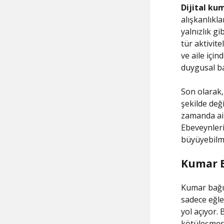
Dijital kum
alışkanlıkla
yalnızlık g
tür aktivit
ve aile için
duygusal bağ
Son olarak, 
şekilde deği
zamanda ail
Ebeveynleri
büyüyebilme
Kumar Ba
Kumar bağım
sadece eğle
yol açıyor. 
kötüleşmesi