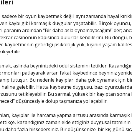
ileri
sadece bir oyun kaybetmek değil; aynı zamanda hayal kırıklı
en kaybı gibi karmaşık duygular yaşatabilir. Birçok oyuncu,
ri paranın ardından “Bir daha asla oynamayacağım!” der; anc
ekrar casinonun kapısında bulurlar kendilerini. Bu döngü, b
ve kaybetmenin getirdiği psikolojik yük, kişinin yaşam kalites
leyebilir.
ak, aslında beyninizdeki ödül sistemini tetikler. Kazandığı
rmonları patlayarak artar; fakat kaybedince beyniniz yeni
anıp tutuşur. Bu nedenle kayıplar, daha çok oynamak için bi
haline gelebilir. Hatta kaybetme duygusu, bazı oyuncularda
rzusunu tetikleyebilir. Bu sarmal, yüksek bir kayıptan sonra 
ecek!” düşüncesiyle dolup taşmanıza yol açabilir.
ları, kayıplar ile harcama yapma arzusu arasında karmaşık 
ettikçe, kazandığınız zaman elde ettiğiniz duygusal tatminin
 daha fazla hissedersiniz. Bir düşünsenize; bir kış günü sıc