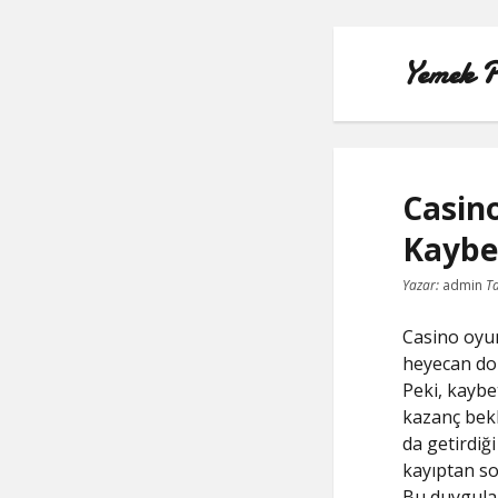
Yemek P
Casino
Kaybe
Yazar:
admin
Ta
Casino oyun
heyecan dol
Peki, kaybe
kazanç bekl
da getirdiği
kayıptan son
Bu duygular