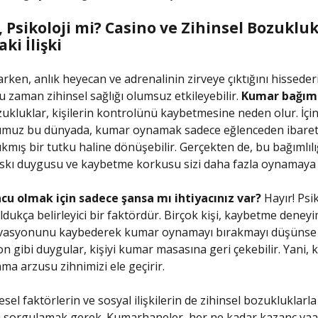
 Psikoloji mi? Casino ve Zihinsel Bozukluk
ki İlişki
ken, anlık heyecan ve adrenalinin zirveye çıktığını hisseder
 zaman zihinsel sağlığı olumsuz etkileyebilir.
Kumar bağımlı
zukluklar, kişilerin kontrolünü kaybetmesine neden olur. İçi
muz bu dünyada, kumar oynamak sadece eğlenceden ibaret
çıkmış bir tutku haline dönüşebilir. Gerçekten de, bu bağımlılı
askı duygusu ve kaybetme korkusu sizi daha fazla oynamaya it
ncu olmak için sadece şansa mı ihtiyacınız var?
Hayır! Psik
dukça belirleyici bir faktördür. Birçok kişi, kaybetme deney
vasyonunu kaybederek kumar oynamayı bırakmayı düşünse 
n gibi duygular, kişiyi kumar masasına geri çekebilir. Yani, k
nma arzusu zihnimizi ele geçirir.
esel faktörlerin ve sosyal ilişkilerin de zihinsel bozukluklarla
ı sorgulamak gerek. Kumarhaneler, her ne kadar kazanç vaat