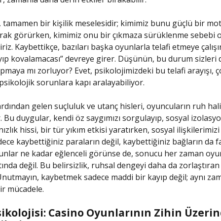
tamamen bir kişilik meselesidir; kimimiz bunu güçlü bir mo
arak görürken, kimimiz onu bir çıkmaza sürüklenme sebebi 
riz. Kaybettikçe, bazıları başka oyunlarla telafi etmeye çalışır
ıp kovalamacası” devreye girer. Düşünün, bu durum sizleri 
maya mı zorluyor? Evet, psikolojimizdeki bu telafi arayışı,
psikolojik sorunlara kapı aralayabiliyor.
ardından gelen suçluluk ve utanç hisleri, oyuncuların ruh hal
ir. Bu duygular, kendi öz saygımızı sorgulayıp, sosyal izolasy
nızlık hissi, bir tür yıkım etkisi yaratırken, sosyal ilişkilerimizi
dece kaybettiğiniz paraların değil, kaybettiğiniz bağların da 
yunlar ne kadar eğlenceli görünse de, sonucu her zaman oy
ında değil. Bu belirsizlik, ruhsal dengeyi daha da zorlaştıran
Unutmayın, kaybetmek sadece maddi bir kayıp değil; aynı z
bir mücadele.
ikolojisi: Casino Oyunlarının Zihin Üzeri