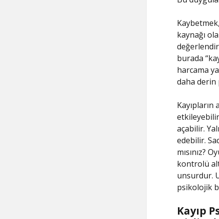
Kaybetmek, 
kaynağı ol
değerlendiri
burada “kay
harcama yap
daha derin 
Kayıpların 
etkileyebil
açabilir. Yal
edebilir. Sa
mısınız? O
kontrolü alt
unsurdur. 
psikolojik 
Kayıp Ps