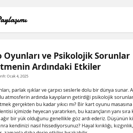
aylaşımı
 Oyunları ve Psikolojik Sorunlar
tmenin Ardındaki Etkiler
LISTE
rih:
Ocak 4, 2025
SAYFA LISTESI
ları, parlak ışıklar ve çarpıcı seslerle dolu bir dünya sunar.
SPOTIFY TAKIPÇI YÜKSELTME ÜCRETSIZ
u atmosferin ardında kayıpların getirdiği psikolojik sorunlar
tmek gerçekten bu kadar yıkıcı mı? Bir kart oyunu masasına
TIKTOK GIZLI CANLI YAYIN IZLEME
entisi içimizde heyecan yaratırken, bu kazançların yanı sıra 
 ağır bir yük olduğunu genellikle göz ardı ederiz. Düşünün ki,
TWITTER IZLENME GÖNDERME ŞIFRESIZ
ra kendinizi nasıl hissediyorsunuz? Hayal kırıklığı, kızgınlık,
, zamanla daha derin etkiler bırakabilir.